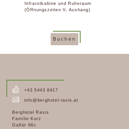
Infrarotkabine und Ruheraum
(Öffnungszeiten lt. Aushang)
Buchen
+43 5443 8417
info@berghotel-rasis.at
Berghotel Rasis
Familie Kurz
Galtür 66c