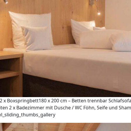
 x Boxspringbett180 x 200 cm – Betten trennbar Schlafsof
ten 2 x Badezimmer mit Dusche / WC Föhn, Seife und Shampo
l_sliding_thumbs_gallery